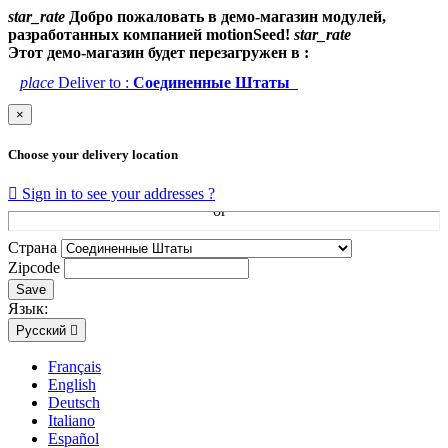
star_rate
Добро пожаловать в демо-магазин модулей,
разработанных компанией motionSeed!
star_rate
Этот демо-магазин будет перезагружен в :
place
Deliver to :
Соединенные Штаты
×
Choose your delivery location

Sign in to see your addresses ?
Страна
Zipcode
Save
Язык:
Русский

Français
English
Deutsch
Italiano
Español