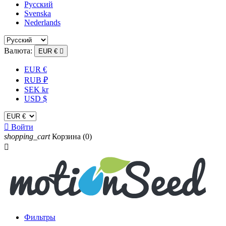
Русский
Svenska
Nederlands
Валюта:
EUR €

EUR €
RUB ₽
SEK kr
USD $

Войти
shopping_cart
Корзина
(0)

Фильтры