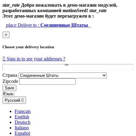
star_rate
Добро пожаловать в демо-магазин модулей,
разработанных компанией motionSeed!
star_rate
Этот демо-магазин будет перезагружен в :
place
Deliver to :
Соединенные Штаты
×
Choose your delivery location

Sign in to see your addresses ?
Страна
Zipcode
Save
Язык:
Русский

Français
English
Deutsch
Italiano
Español