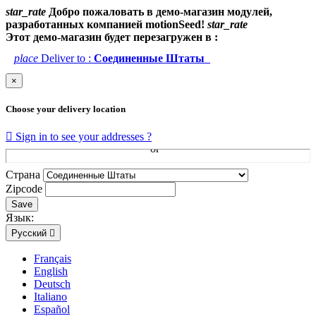
star_rate
Добро пожаловать в демо-магазин модулей,
разработанных компанией motionSeed!
star_rate
Этот демо-магазин будет перезагружен в :
place
Deliver to :
Соединенные Штаты
×
Choose your delivery location

Sign in to see your addresses ?
Страна
Zipcode
Save
Язык:
Русский

Français
English
Deutsch
Italiano
Español