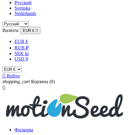
Русский
Svenska
Nederlands
Валюта:
EUR €

EUR €
RUB ₽
SEK kr
USD $

Войти
shopping_cart
Корзина
(0)

Фильтры