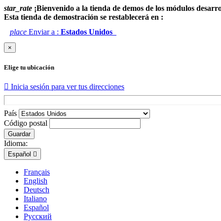
star_rate
¡Bienvenido a la tienda de demos de los módulos desarr
Esta tienda de demostración se restablecerá en :
place
Enviar a :
Estados Unidos
×
Elige tu ubicación

Inicia sesión para ver tus direcciones
País
Código postal
Guardar
Idioma:
Español

Français
English
Deutsch
Italiano
Español
Русский