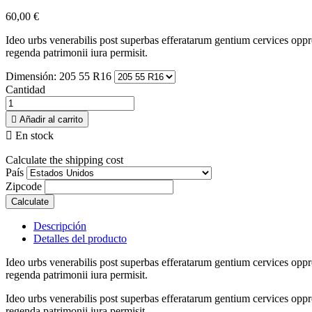
60,00 €
Ideo urbs venerabilis post superbas efferatarum gentium cervices oppre
regenda patrimonii iura permisit.
Dimensión: 205 55 R16
Cantidad

Añadir al carrito

En stock
Calculate the shipping cost
País
Zipcode
Calculate
Descripción
Detalles del producto
Ideo urbs venerabilis post superbas efferatarum gentium cervices oppre
regenda patrimonii iura permisit.
Ideo urbs venerabilis post superbas efferatarum gentium cervices oppre
regenda patrimonii iura permisit.