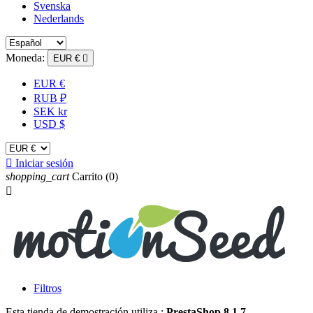
Svenska
Nederlands
Moneda:
EUR €

EUR €
RUB ₽
SEK kr
USD $

Iniciar sesión
shopping_cart
Carrito
(0)

Filtros
Esta tienda de demostración utiliza :
PrestaShop 8.1.7