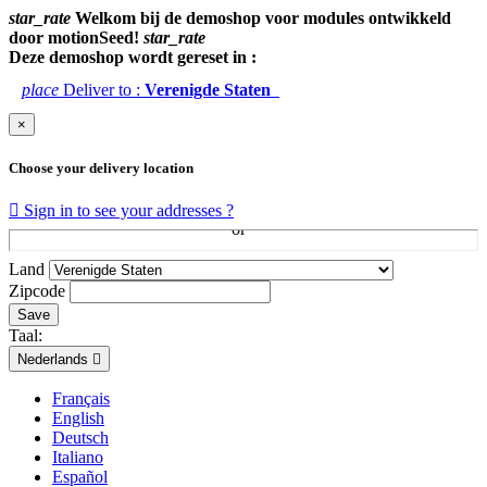
star_rate
Welkom bij de demoshop voor modules ontwikkeld
door motionSeed!
star_rate
Deze demoshop wordt gereset in :
place
Deliver to :
Verenigde Staten
×
Choose your delivery location

Sign in to see your addresses ?
Land
Zipcode
Save
Taal:
Nederlands

Français
English
Deutsch
Italiano
Español