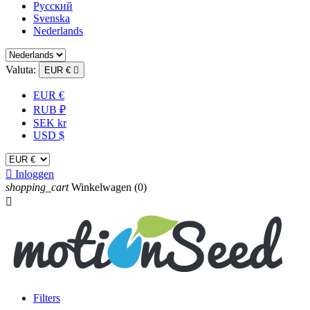
Русский
Svenska
Nederlands
Valuta:
EUR €

EUR €
RUB ₽
SEK kr
USD $

Inloggen
shopping_cart
Winkelwagen
(0)

Filters