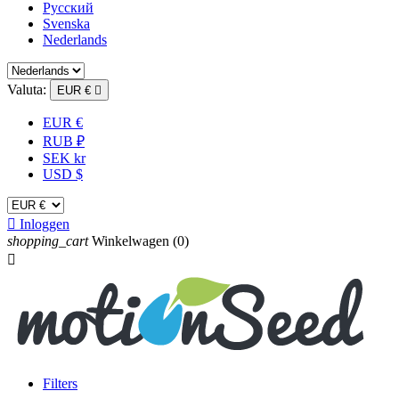
Русский
Svenska
Nederlands
Valuta:
EUR €

EUR €
RUB ₽
SEK kr
USD $

Inloggen
shopping_cart
Winkelwagen
(0)

Filters