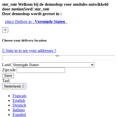
star_rate
Welkom bij de demoshop voor modules ontwikkeld
door motionSeed!
star_rate
Deze demoshop wordt gereset in :
place
Deliver to :
Verenigde Staten
×
Choose your delivery location

Sign in to see your addresses ?
Land
Zipcode
Save
Taal:
Nederlands

Français
English
Deutsch
Italiano
Español