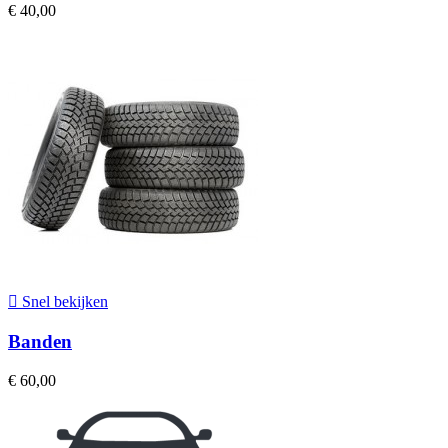
€ 40,00

Snel bekijken
Banden
€ 60,00