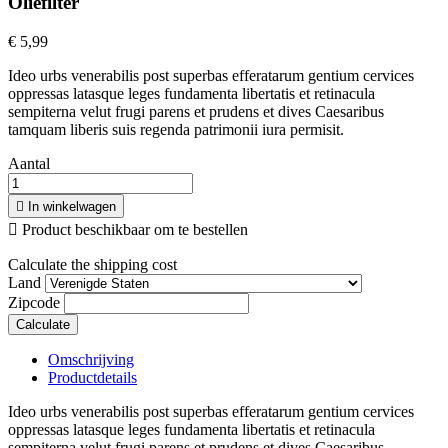
Oliefilter
€ 5,99
Ideo urbs venerabilis post superbas efferatarum gentium cervices
oppressas latasque leges fundamenta libertatis et retinacula
sempiterna velut frugi parens et prudens et dives Caesaribus
tamquam liberis suis regenda patrimonii iura permisit.
Aantal

In winkelwagen

Product beschikbaar om te bestellen
Calculate the shipping cost
Land
Zipcode
Calculate
Omschrijving
Productdetails
Ideo urbs venerabilis post superbas efferatarum gentium cervices
oppressas latasque leges fundamenta libertatis et retinacula
sempiterna velut frugi parens et prudens et dives Caesaribus