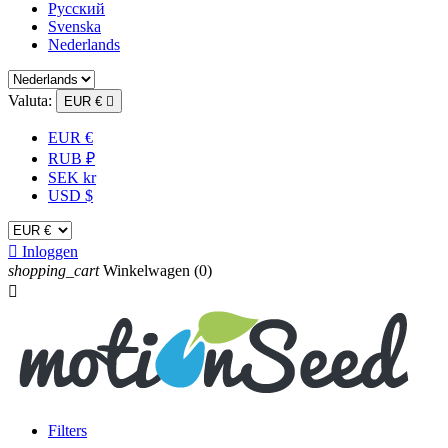
Русский
Svenska
Nederlands
Valuta:
EUR €

EUR €
RUB ₽
SEK kr
USD $

Inloggen
shopping_cart
Winkelwagen
(0)

Filters