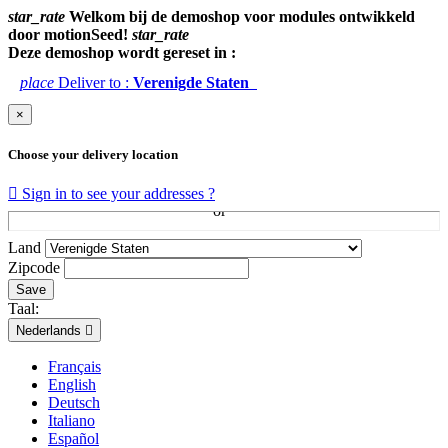
star_rate
Welkom bij de demoshop voor modules ontwikkeld
door motionSeed!
star_rate
Deze demoshop wordt gereset in :
place
Deliver to :
Verenigde Staten
×
Choose your delivery location

Sign in to see your addresses ?
Land
Zipcode
Save
Taal:
Nederlands

Français
English
Deutsch
Italiano
Español