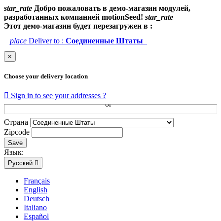
star_rate
Добро пожаловать в демо-магазин модулей,
разработанных компанией motionSeed!
star_rate
Этот демо-магазин будет перезагружен в :
place
Deliver to :
Соединенные Штаты
×
Choose your delivery location

Sign in to see your addresses ?
Страна
Zipcode
Save
Язык:
Русский

Français
English
Deutsch
Italiano
Español