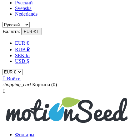
Русский
Svenska
Nederlands
Валюта:
EUR €

EUR €
RUB ₽
SEK kr
USD $

Войти
shopping_cart
Корзина
(0)

Фильтры