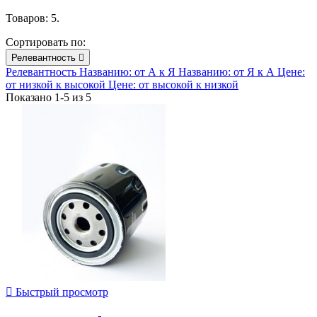
Товаров: 5.
Сортировать по:
Релевантность

Релевантность
Названию: от А к Я
Названию: от Я к А
Цене:
от низкой к высокой
Цене: от высокой к низкой
Показано 1-5 из 5

Быстрый просмотр