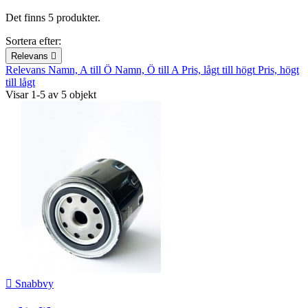
Det finns 5 produkter.
Sortera efter:
Relevans

Relevans
Namn, A till Ö
Namn, Ö till A
Pris, lågt till högt
Pris, högt
till lågt
Visar 1-5 av 5 objekt

Snabbvy