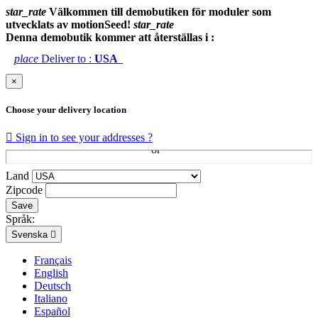
star_rate
Välkommen till demobutiken för moduler som
utvecklats av motionSeed!
star_rate
Denna demobutik kommer att återställas i :
place
Deliver to :
USA
×
Choose your delivery location

Sign in to see your addresses ?
Land
Zipcode
Save
Språk:
Svenska

Français
English
Deutsch
Italiano
Español