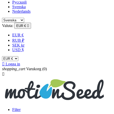
Русский
Svenska
Nederlands
Valuta:
EUR €

EUR €
RUB ₽
SEK kr
USD $

Logga in
shopping_cart
Varukorg
(0)

Filter