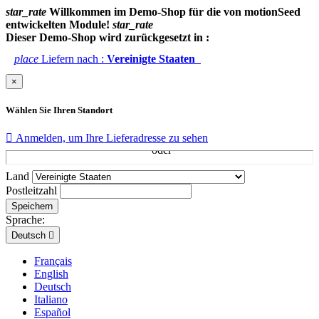
star_rate
Willkommen im Demo-Shop für die von motionSeed
entwickelten Module!
star_rate
Dieser Demo-Shop wird zurückgesetzt in :
place
Liefern nach :
Vereinigte Staaten
×
Wählen Sie Ihren Standort

Anmelden, um Ihre Lieferadresse zu sehen
Land
Postleitzahl
Speichern
Sprache:
Deutsch

Français
English
Deutsch
Italiano
Español