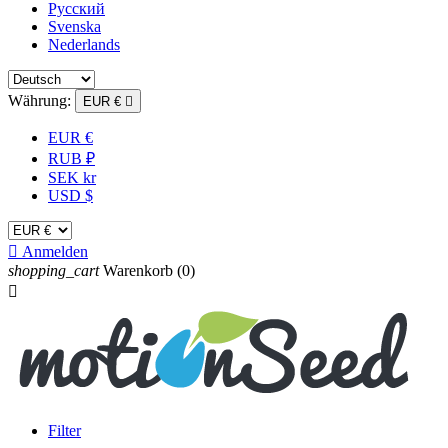
Русский
Svenska
Nederlands
Währung:
EUR €

EUR €
RUB ₽
SEK kr
USD $

Anmelden
shopping_cart
Warenkorb
(0)

Filter