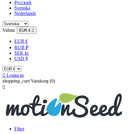
Русский
Svenska
Nederlands
Valuta:
EUR €

EUR €
RUB ₽
SEK kr
USD $

Logga in
shopping_cart
Varukorg
(0)

Filter