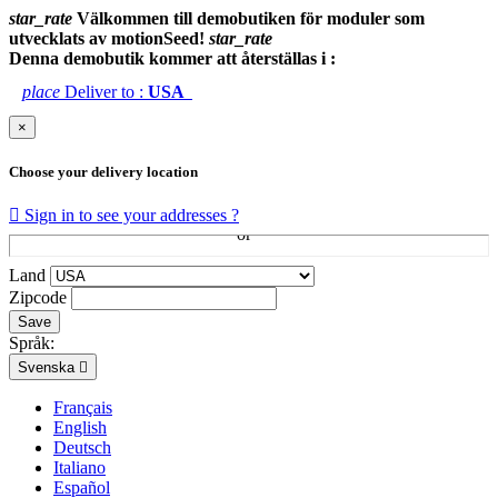
star_rate
Välkommen till demobutiken för moduler som
utvecklats av motionSeed!
star_rate
Denna demobutik kommer att återställas i :
place
Deliver to :
USA
×
Choose your delivery location

Sign in to see your addresses ?
Land
Zipcode
Save
Språk:
Svenska

Français
English
Deutsch
Italiano
Español