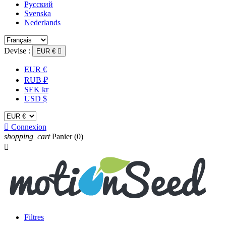
Русский
Svenska
Nederlands
Devise :
EUR €

EUR €
RUB ₽
SEK kr
USD $

Connexion
shopping_cart
Panier
(0)

Filtres