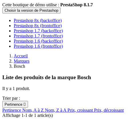
Cette boutique de démo utilise :
PrestaShop 8.1.7
Choisir la version de Prestashop
Prestashop 8x (backoffice)
Prestashop 8x (frontoffice)
Prestashop 1.7 (backoffice)
Prestashop 1.7 (frontoffice)
Prestashop 1.6 (backoffice)
Prestashop 1.6 (frontoffice)
Accueil
Marques
Bosch
Liste des produits de la marque Bosch
Il y a 1 produit.
Trier par :
Pertinence

Pertinence
Nom, A à Z
Nom, Z à A
Prix, croissant
Prix, décroissant
Affichage 1-1 de 1 article(s)