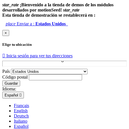
star_rate
¡Bienvenido a la tienda de demos de los módulos
desarrollados por motionSeed!
star_rate
Esta tienda de demostración se restablecerá en :
place
Enviar a :
Estados Unidos
×
Elige tu ubicación

Inicia sesión para ver tus direcciones
País
Código postal
Guardar
Idioma:
Español

Français
English
Deutsch
Italiano
Español