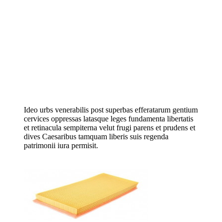
Ideo urbs venerabilis post superbas efferatarum gentium
cervices oppressas latasque leges fundamenta libertatis
et retinacula sempiterna velut frugi parens et prudens et
dives Caesaribus tamquam liberis suis regenda
patrimonii iura permisit.