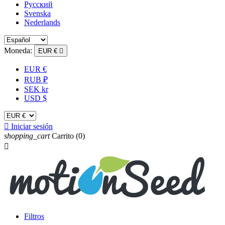
Русский
Svenska
Nederlands
Moneda:
EUR €

EUR €
RUB ₽
SEK kr
USD $

Iniciar sesión
shopping_cart
Carrito
(0)

Filtros