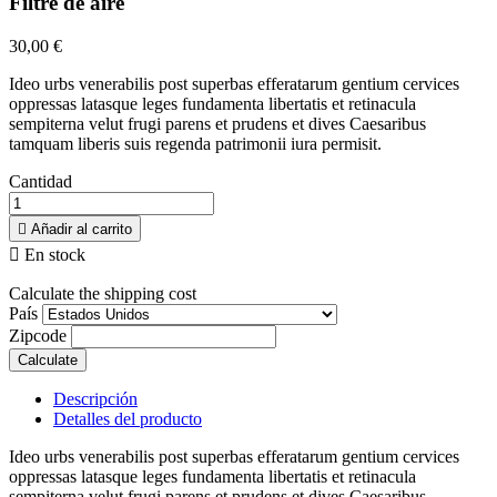
Filtre de aire
30,00 €
Ideo urbs venerabilis post superbas efferatarum gentium cervices
oppressas latasque leges fundamenta libertatis et retinacula
sempiterna velut frugi parens et prudens et dives Caesaribus
tamquam liberis suis regenda patrimonii iura permisit.
Cantidad

Añadir al carrito

En stock
Calculate the shipping cost
País
Zipcode
Calculate
Descripción
Detalles del producto
Ideo urbs venerabilis post superbas efferatarum gentium cervices
oppressas latasque leges fundamenta libertatis et retinacula
sempiterna velut frugi parens et prudens et dives Caesaribus