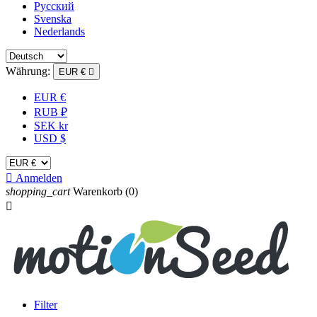
Русский
Svenska
Nederlands
Währung:
EUR €

EUR €
RUB ₽
SEK kr
USD $

Anmelden
shopping_cart
Warenkorb
(0)

Filter