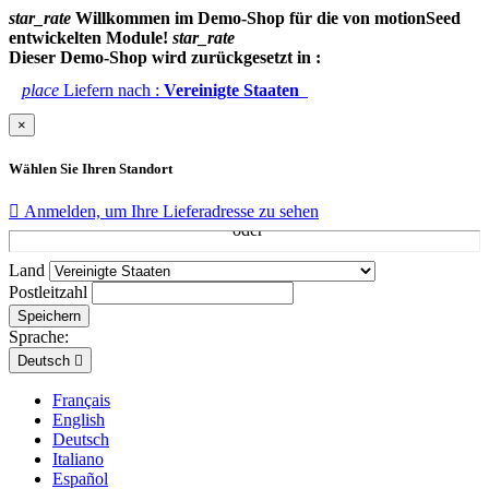
star_rate
Willkommen im Demo-Shop für die von motionSeed
entwickelten Module!
star_rate
Dieser Demo-Shop wird zurückgesetzt in :
place
Liefern nach :
Vereinigte Staaten
×
Wählen Sie Ihren Standort

Anmelden, um Ihre Lieferadresse zu sehen
Land
Postleitzahl
Speichern
Sprache:
Deutsch

Français
English
Deutsch
Italiano
Español